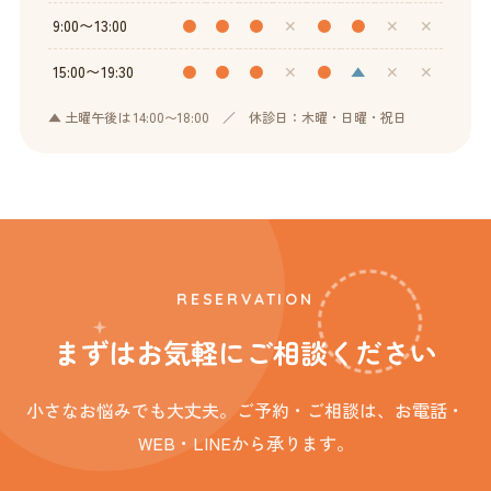
9:00〜13:00
●
●
●
✕
●
●
✕
✕
15:00〜19:30
●
●
●
✕
●
▲
✕
✕
▲ 土曜午後は 14:00〜18:00 ／ 休診日：木曜・日曜・祝日
RESERVATION
まずはお気軽にご相談ください
小さなお悩みでも大丈夫。ご予約・ご相談は、お電話・
WEB・LINEから承ります。